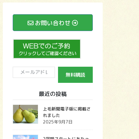
お問い合わせ
メ
無料購読
ー
ル
最近の投稿
ア
ド
上毛新聞電子版に掲載さ
れました
レ
2025年9月7日
ス
2学期スタートにあたっ