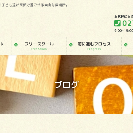
の子ども達が笑顔で過ごせる自由な居場所。
お気軽にお
02
9:00~19
ル
フリースクール
前に進むプロセス
Free School
Progress
ブログ