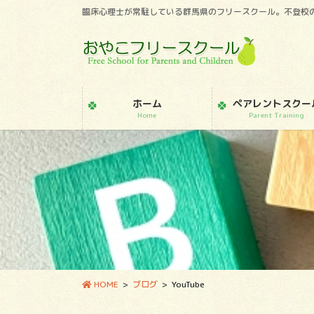
コ
ナ
臨床心理士が常駐している群馬県のフリースクール。不登校
ン
ビ
テ
ゲ
ン
ー
ツ
シ
に
ョ
ホーム
ペアレントスクー
移
ン
Home
Parent Training
動
に
移
動
HOME
ブログ
YouTube