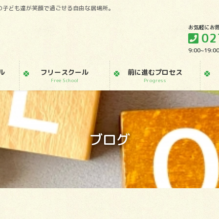
の子ども達が笑顔で過ごせる自由な居場所。
お気軽にお
02
9:00~19
ル
フリースクール
前に進むプロセス
Free School
Progress
ブログ