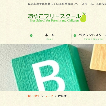
コ
ナ
臨床心理士が常駐している群馬県のフリースクール。不登校
ン
ビ
テ
ゲ
ン
ー
ツ
シ
に
ョ
ホーム
ペアレントスクー
移
ン
Home
Parent Training
動
に
移
動
HOME
ブログ
拒食症