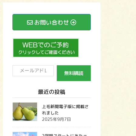
お問い合わせ
メ
無料購読
ー
ル
最近の投稿
ア
ド
上毛新聞電子版に掲載さ
れました
レ
2025年9月7日
ス
2学期スタートにあたっ