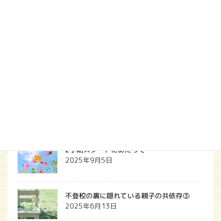
メ
無料購読
ー
ル
ア
最近の投稿
ド
レ
上毛新聞電子版に掲載されました
ス
2025年9月7日
2学期スタートにあたって
2025年9月5日
不登校の裏に隠れている親子の共依存③
2025年6月13日